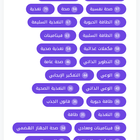
صحة نفسية
صحة
تغذية
79
94
97
الطاقة الحيوية
التغذية السليمة
67
67
الطاقة السلبية
فيتامينات
63
63
مكملات غذائية
تغذية صحية
54
58
التطوير الذاتي
صحة عامة
46
52
الوعي
التفكير الإيجابي
44
46
الوعي الذاتي
التغذية الصحية
36
43
طاقة حيوية
قانون الجذب
36
36
التغذية
طاقة
35
35
فيتامينات ومعادن
صحة الجهاز الهضمي
34
34