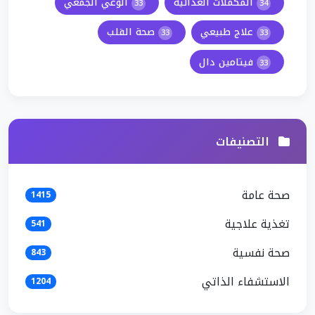
المكملات الغذائية
الوعي الجمعي
33
34
علاج طبيعي
صحة القلب
33
33
فيتامين دال
33
التصنيفات
صحة عامة
1415
تغذية علاجية
541
صحة نفسية
843
الاستشفاء الذاتي
1204