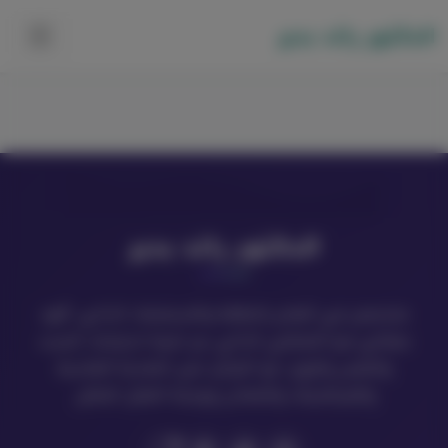
الدكتور رائد بدير
الدكتور رائد بدير
متخصص في العلاج بالطاقة والاستشفاء الذاتي، أقود
عملائي نحو التشافي الذاتي عبر تلبية احتياجات الجسد
والنفس والروح، مع التركيز على التغذية العلاجية
والفيتامينات والمعادن وبرمجة العقل الباطن.