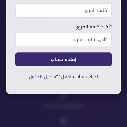
شيفرة الأمراض
التغذية العلاجية
تأكيد كلمة المرور
الريفليكسولوجي والسوجوك
تقنيات المساج والكايروبراكتك
الحجامة
إنشاء حساب
معلومات الاتصال
لديك حساب بالفعل؟
تسجيل الدخول
+972 56-940-0905