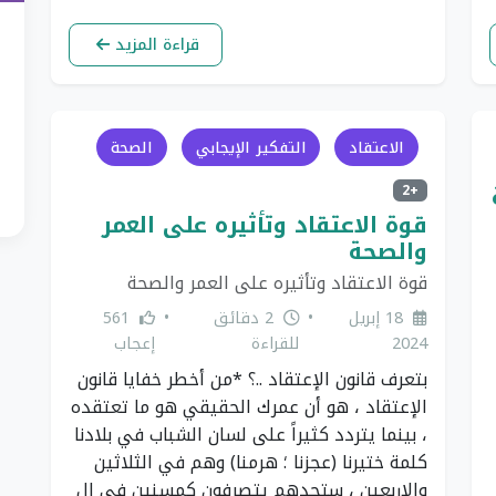
قراءة المزيد
الاعتقاد
التفكير الإيجابي
الصحة
+2
قوة الاعتقاد وتأثيره على العمر
والصحة
قوة الاعتقاد وتأثيره على العمر والصحة
18 إبريل
•
2 دقائق
•
561
2024
للقراءة
إعجاب
بتعرف قانون الإعتقاد ..؟ *من أخطر خفايا قانون
الإعتقاد ، هو أن عمرك الحقيقي هو ما تعتقده
، بينما يتردد كثيراً على لسان الشباب في بلادنا
كلمة ختيرنا (عجزنا ؛ هرمنا) وهم في الثلاثين
والاربعين ، ستجدهم يتصرفون كمسنين في ال