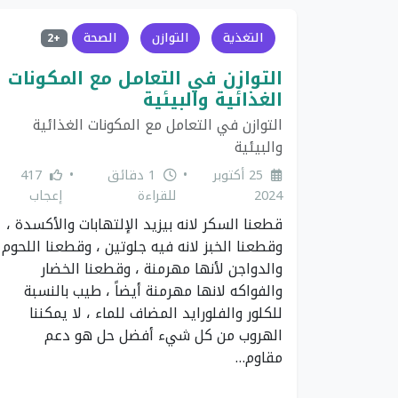
التغذية
التوازن
الصحة
+2
التوازن في التعامل مع المكونات
الغذائية والبيئية
التوازن في التعامل مع المكونات الغذائية
والبيئية
25 أكتوبر
•
1 دقائق
•
417
2024
للقراءة
إعجاب
قطعنا السكر لانه بيزيد الإلتهابات والأكسدة ،
وقطعنا الخبز لانه فيه جلوتين ، وقطعنا اللحوم
والدواجن لأنها مهرمنة ، وقطعنا الخضار
والفواكه لانها مهرمنة أيضاً ، طيب بالنسبة
للكلور والفلورايد المضاف للماء ، لا يمكننا
الهروب من كل شيء أفضل حل هو دعم
مقاوم…