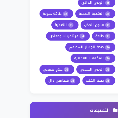
الوعي الذاتي
43
التغذية الصحية
طاقة حيوية
36
36
قانون الجذب
التغذية
35
36
طاقة
فيتامينات ومعادن
34
35
صحة الجهاز الهضمي
34
المكملات الغذائية
34
الوعي الجمعي
علاج طبيعي
33
33
صحة القلب
فيتامين دال
33
33
التصنيفات