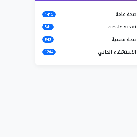
صحة عامة
1415
تغذية علاجية
541
صحة نفسية
843
الاستشفاء الذاتي
1204