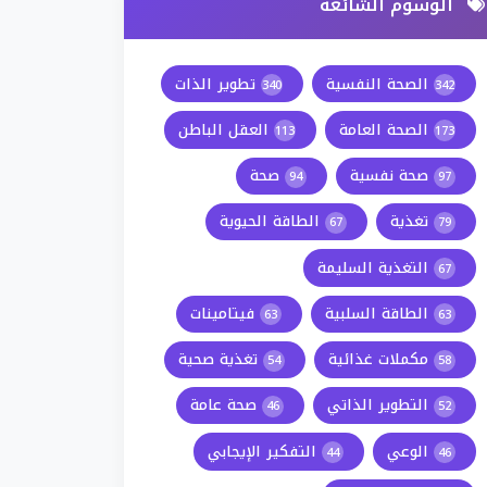
الوسوم الشائعة
الصحة النفسية
تطوير الذات
340
342
الصحة العامة
العقل الباطن
113
173
صحة نفسية
صحة
94
97
تغذية
الطاقة الحيوية
67
79
التغذية السليمة
67
الطاقة السلبية
فيتامينات
63
63
مكملات غذائية
تغذية صحية
54
58
التطوير الذاتي
صحة عامة
46
52
الوعي
التفكير الإيجابي
44
46