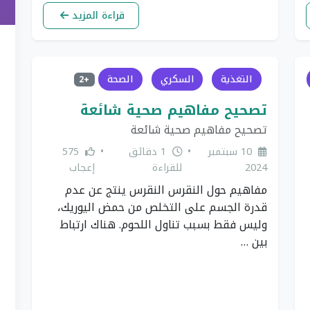
قراءة المزيد
التغذية
السكري
الصحة
+2
تصحيح مفاهيم صحية شائعة
تصحيح مفاهيم صحية شائعة
10 سبتمبر
•
1 دقائق
•
575
2024
للقراءة
إعجاب
مفاهيم حول النقرس النقرس ينتج عن عدم
قدرة الجسم على التخلص من حمض اليوريك،
وليس فقط بسبب تناول اللحوم. هناك ارتباط
بين …