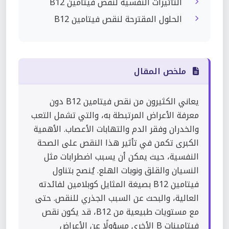
التأثيرات النفسية لنقص فيتامين B12
الحلول المقترحة لنقص فيتامين B12
ملخص المقال
يعاني الكثيرون من نقص فيتامين B12 دون
معرفة الأعراض المرتبطة به، والتي تشمل التعب
والخدران وفقر الدم والتهابات الأعصاب. الأهمية
الكبرى تكمن في تأثير هذا النقص على الصحة
النفسية، حيث يمكن أن يسبب اضطرابات مثل
النسيان والقلق ونوبات الهلع. يُنصح بتناول
فيتامين B12 بصيغة المثايل كوبلامين لفائدته
العالية، والبحث عن السبب الجذري للنقص. حتى
مع مستويات طبيعية من B12، قد يكون نقص
فيتامينات B الأخرى مسؤولًا عن الأعراض