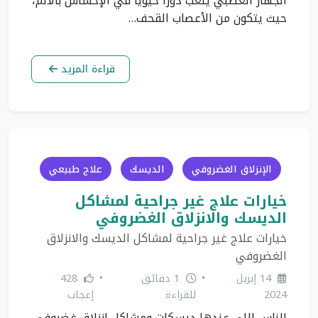
الجهاز العصبي يلعب دوراً حيوياً في الإحساس بالألم،
حيث يتكون من الأعصاب القحف…
قراءة المزيد
الإنزلاق الغضروفي
الديسك
علاج طبيعي
خيارات علاج غير جراحية لمشاكل
الديسك والانزلاق الغضروفي
خيارات علاج غير جراحية لمشاكل الديسك والانزلاق
الغضروفي
14 إبريل
•
1 دقائق
•
428
2024
للقراءة
إعجاب
الناس اللي عندها ديسكات ومشاكل انزلاق غضروفي