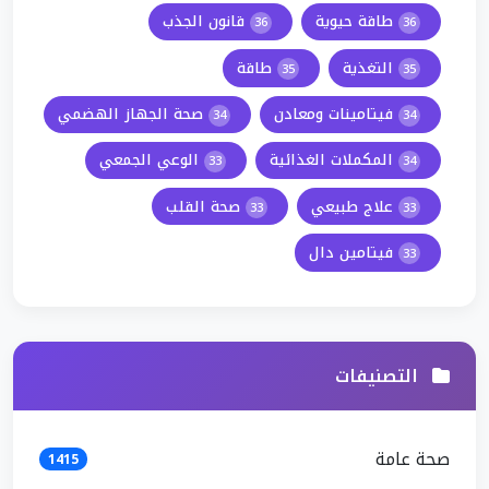
طاقة حيوية
قانون الجذب
36
36
التغذية
طاقة
35
35
فيتامينات ومعادن
صحة الجهاز الهضمي
34
34
المكملات الغذائية
الوعي الجمعي
33
34
علاج طبيعي
صحة القلب
33
33
فيتامين دال
33
التصنيفات
صحة عامة
1415