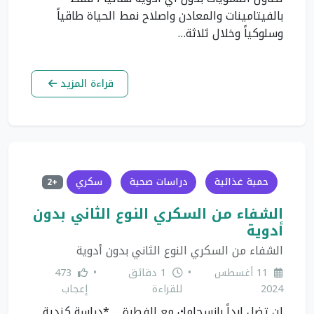
بالفيتامينات والمعادن واصلاح نمط الحياة طاقياً
وسلوكياً وخلال ثلاثة…
قراءة المزيد
حمية غذائية
دراسات صحية
سكري
+2
الشفاء من السكري النوع الثاني بدون
أدوية
الشفاء من السكري النوع الثاني بدون أدوية
11 أغسطس
•
1 دقائق
•
473
2024
للقراءة
إعجاب
لن تضل ابداً بإنسجامك مع الفطرة ... *دراسة كندية