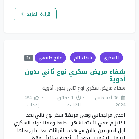
قراءة المزيد
السكري
شفاء تام
علاج طبيعي
+2
شفاء مريض سكري نوع ثاني بدون
أدوية
شفاء مريض سكري نوع ثاني بدون أدوية
06 أغسطس
•
1 دقائق
•
484
2024
للقراءة
إعجاب
احدى مراجعاتي وهي مريضة سكر نوع ثاني بعد
الالتزام معي لثلاثة اشهر ، طبعا وقفنا دواء السكري
اول اسبوعين والان مع هذه القرائات بعد ما رجعناها
لتناول النشويات بدون أي أدوية نهائياً ، فقط