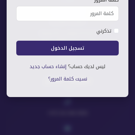
شيفرة الأمراض
التغذية العلاجية
تذكرني
الريفليكسولوجي والسوجوك
تقنيات المساج والكايروبراكتك
تسجيل الدخول
الحجامة
ليس لديك حساب؟
إنشاء حساب جديد
نسيت كلمة المرور؟
معلومات الاتصال
+972 56-940-0905