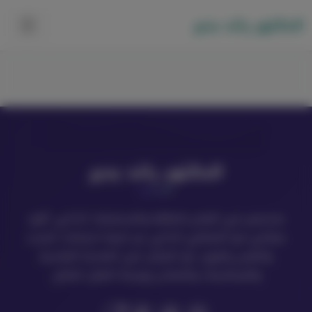
الدكتور رائد بدير
الدكتور رائد بدير
متخصص في العلاج بالطاقة والاستشفاء الذاتي، أقود
عملائي نحو التشافي الذاتي عبر تلبية احتياجات الجسد
والنفس والروح، مع التركيز على التغذية العلاجية
والفيتامينات والمعادن وبرمجة العقل الباطن.